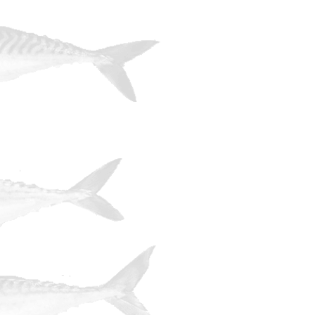
patentky a pakomáry. Všudypřítomné sl
Proto druhý den jedeme na jezírko v pa
z 24 jezer ve státě New Jersey, kde se
cestě se stavujeme v obchodě se spor
mražené malé krevety. Na druhý pok
zkoušíme chytit nějaké duháky. Ze za
menších jezírkách přemnoženy, ale n
inch.
Během letní návštěvy New Jersey jsme 
již od 19. století. Protože rybaření je 
velmi široká.
V okolí je mnoho jezer s obstojnými 
May ústí do Atlantiku velká řeka De
Walleye ).
Mnoho rybářů loví z pláží s použit
Používají přirozené nástrahy a jejich
úlovkem jsou i malí žraloci, z nich j
přijíždějí rybáři se svými off-roady
transportují vcelku a je mají i držák 
plnější, když se jede na ryby a veze s
po zkonzumování tohoto obsahu uloží p
Hodně ryb je i v přístavech, viděli j
červy několik úhořů pod kotvícími jacht
Většina návštěvníků ale zamíří na m
rybářského náčiní, nástrah a zpravid
vyjížďky pro chytání ze dna – Deep Sea Fi
Game Fishing. V letním období je po
stopě z hrubě rozemletých ryb, kdy se
Uloví se především mořčáci, smuhy a ž
Od května se loví smuhy ( Weakfish )
Bass ). Platýs bradavičnatý se loví 
Black Sea Bass) stejně jako několik 
Bluefish ) je od května do listopadu. 
sezóna zlaka nachového ( Mahi-mahi, 
koncem srpna pak začíná lov tuňáka ob
Velkou příležitostí ulovit pro nás exot
Canal a Passaic River, kde jsou dob