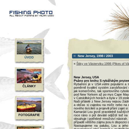
New Jersey, 1998 / 2003
ÚVOD
«
Štiky ve Västerviku 1998 (Pikes of Vä
New Jersey, USA
Psáno pro knihu S rybářským prutem
Rybaření je v USA velmi populární a t
ČLÁNKY
poměrně kvalitní systém zarybňování s
jak komerčního, tak sportovního rybolo
pod New Yorkem až po mys Cape May na
v Catskillských horách a byla v 19.sto
Naši přátelé z New Jersey nejsou žádní
a občas si zajedou na moře nebo na du
nového tisíciletí a projevili přání zajet s
Kamarád Lou jezdí pravidelně každých
FOTOGRAFIE
roce ráno o půl deváté odjíždí loď n
obsahuje i potřebné množství nástrah.
případě většího zájmu jsou k dispozici d
Nastupujeme na palubu, Lou a jeho