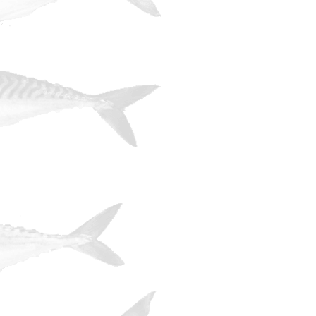
(Largemouth Bass ) a žije zde i něko
sumeček namodralý ( White Catfish ) 
jezerech a přehradách lze dále chytit
Sunfish, White a Black Crappie ), 
Muskallunge a Chain Pickerel aj. ). Za
místní ceněné sportovní ryby.
Informace o možnostech rybaření jsou 
rybáře je www.state.nj.us/dep/fgw/, 
Protection resp. Division of Fish & Wil
nasazování ryb, statistikách úlovků, o
zde stáhnout bulletin „New Jersey Fi
nastudovat vše potřebné před cestou.
jenom krok ke komerčním webov
www.fishing.injersey.com, www.fish-nj.
Licenci potřebnou pro sladkovodní ryba
domech Kmart a Wal-Mart. Na rozdíl nap
Informace a licence o sladkovodním
obchodem s rybářským vybavením, v jeji
Kvalita revíru nemusí odpovídat nutně c
dvoudenní licence za 9$, týdenní z
soukromým lodge v povodí řeky Delaware
I ceny pro mořské rybaření jsou dvojí
fishing“, kde se připojíte ke společnosti
sezóně jsou např. v Cape May pořádán
druhé straně pronájem lodě pro 4 až 
mořské muškaření od 800$ a nejdražší
ceny jsou přizpůsobeny kupní síle okol
úspěšnější zajet si na mečouny a plach
Print This Post